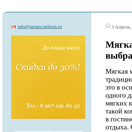
info@mestocomforta.ru
3 Апрель, 
Мягка
выбра
Мягкая 
традици
это в ос
одного 
мягких к
такой к
в гостин
отдыха.