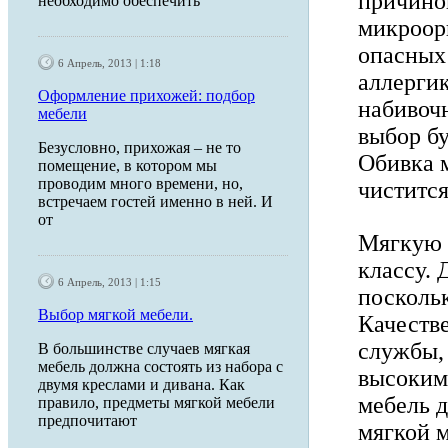
причино
необходимо обеспечить
микроор
опасных 
6 Апрель, 2013 | 1:18
аллерги
Оформление прихожей: подбор
набивочн
мебели
выбор бу
Безусловно, прихожая – не то
Обивка 
помещение, в котором мы
проводим много времени, но,
чистится
встречаем гостей именно в ней. И
от
Мягкую 
классу. 
6 Апрель, 2013 | 1:15
поскольк
Выбор мягкой мебели.
Качеств
службы, 
В большинстве случаев мягкая
мебель должна состоять из набора с
высоким
двумя креслами и дивана. Как
мебель д
правило, предметы мягкой мебели
предпочитают
мягкой 