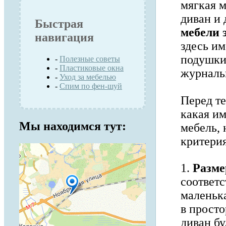
мягкая м
диван и 
Быстрая
мебели 
навигация
здесь и
подушки 
-
Полезные советы
-
Пластиковые окна
журналь
-
Уход за мебелью
-
Спим по фен-шуй
Перед те
какая им
Мы находимся тут:
мебель,
критери
1.
Разме
соответ
маленька
в прост
диван бу