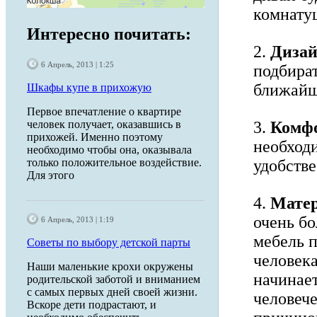
комнату
Интересно почитать:
2.
Диза
6 Апрель, 2013 | 1:25
подбират
ближайш
Шкафы купе в прихожую
Первое впечатление о квартире
3.
Комф
человек получает, оказавшись в
прихожей. Именно поэтому
необходи
необходимо чтобы она, оказывала
удобстве
только положительное воздействие.
Для этого
4.
Матер
очень бо
6 Апрель, 2013 | 1:19
мебель 
Советы по выбору детской парты
человека
Наши маленькие крохи окружены
начинае
родительской заботой и вниманием
с самых первых дней своей жизни.
человече
Вскоре дети подрастают, и